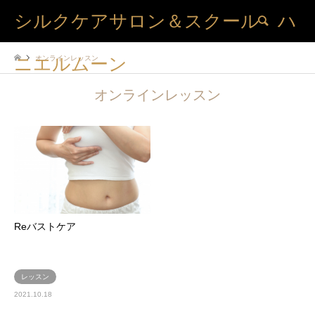
シルクケアサロン＆スクール ハ
検索
オンラインレッスン
ニエルムーン
オンラインレッスン
Reバストケア
レッスン
2021.10.18