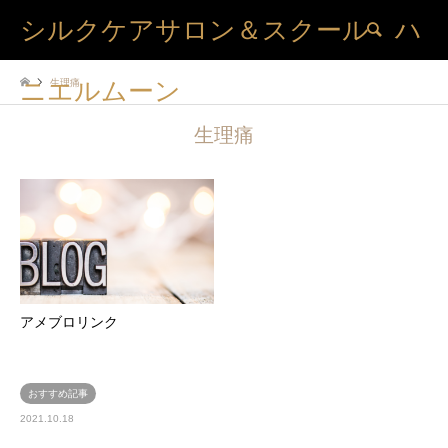
シルクケアサロン＆スクール ハ
検索
生理痛
ニエルムーン
生理痛
アメブロリンク
おすすめ記事
2021.10.18